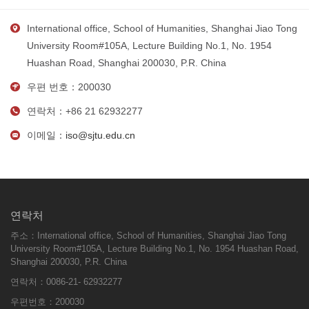
International office, School of Humanities, Shanghai Jiao Tong
University Room#105A, Lecture Building No.1, No. 1954
Huashan Road, Shanghai 200030, P.R. China
우편 번호：200030
연락처：+86 21 62932277
이메일：
iso@sjtu.edu.cn
연락처
주소：International office, School of Humanities, Shanghai Jiao Tong
University Room#105A, Lecture Building No.1, No. 1954 Huashan Road,
Shanghai 200030, P.R. China
연락처：0086-21- 62932277
우편번호：200030