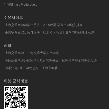
이메일：
iso@sjtu.edu.cn
주요사이트
上海交通大学留学生手册
2025秋季 语言生学期安排表
番禺宿舍介绍及预订办法
徐汇校区地图
教学与科研管理系统
링크
上海交通大学
上海交通大学人文学院
中国高教学会外国留学生教育管理分会
国家留学基金管理委员会
国家汉办--孔子学院总部
上海市教委
위쳇 공식계정