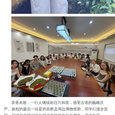
茶香未散，一行人继续前往六和塔，感受古塔的巍峨庄
严。旅程的最后一站是拱宸桥及周边博物馆群，同学们漫步其