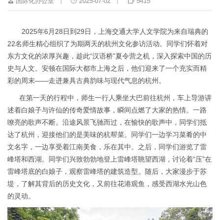
国际化办公室
2025-07-02
5415
2025
年
6
月
28
日到
29
日，上海交通大学人文学院为来自瑞典的
22
名师生
精心组织了为期两天的杭州文化参访活动
。同学们怀着对
东方文化的浓厚兴趣，趁此“汉语桥”夏令营之机，深入探索中国的历
史与人文。安顿在国际大都市上海之后，他们迎来了一个充实而精
彩的周末——走进兼具古典韵味与现代气息的杭州。
在第一天的行程中，师生一行人乘坐大巴前往杭州，车上导游讲
述着白娘子与许仙的传奇爱情故事，瞬间点燃了大家的热情。一路
嘹亮的歌声不断。沿途风景飞驰而过，在愉快的歌声中，同学们抵
达了杭州，迎接他们的是美味的杭帮菜。同学们一边学习菜肴的中
文名字，一边享受着江南美食，乐在其中。之后，同学们游览了雷
峰塔和西湖。同学们兴致勃勃地登上雷峰塔眺望西湖，讨论着“压”在
雷峰塔底的白娘子，观察雷峰塔的建筑造型。随后，大家漫步于苏
堤，了解其背后的历史文化，又前往花港观鱼，感受西湖水光山色
的灵动。