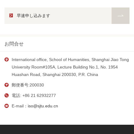
早速申し込みます
お問合せ
International office, School of Humanities, Shanghai Jiao Tong
University Room#105A, Lecture Building No.1, No. 1954
Huashan Road, Shanghai 200030, P.R. China
郵便番号:200030
電話: +86 21 62932277
E-mail：
iso@sjtu.edu.cn