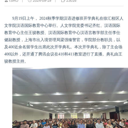
ISAO
2024-09-19
23016
9月1
9
日上午，
2024
秋季
学期汉语进修班开学典礼在徐汇校区人
文学院汉语国际教育中心
举行
。
人文学院党委书记齐红、汉语国际
教育中心主任王骏教授、汉语国际教育中心汉语言教学部主任
李仕
健副教授
，上海市出入境管理局梁强臻警官，学院部分教职员，以
及
400
近余名留学生出席此次开学典礼。本次开学典礼，除了主会场
4
00
以外，还开通了腾讯会议在4
10
和4
11
教室进行了直播。典礼由王
骏教授
主持。