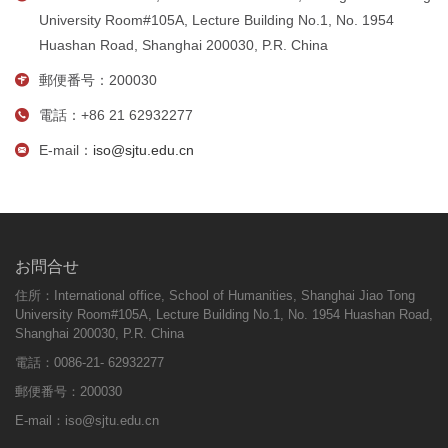
University Room#105A, Lecture Building No.1, No. 1954
Huashan Road, Shanghai 200030, P.R. China
郵便番号：200030
電話：+86 21 62932277
E-mail：
iso@sjtu.edu.cn
お問合せ
住所：International office, School of Humanities, Shanghai Jiao Tong
University Room#105A, Lecture Building No.1, No. 1954 Huashan Road,
Shanghai 200030, P.R. China
電話：0086-21- 62932277
郵便番号：200030
E-mail：
iso@sjtu.edu.cn