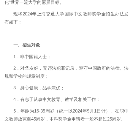
化”世界一流大学的愿景目标。
现将
2024
年上海交通大学国际中文教师奖学金招生办法发
布如下：
一、招生对象
1
．非中国籍人士；
2
．对华友好，无违法犯罪记录，遵守中国政府的法律、法
规和学校的规章制度；
3
．身心健康，品学兼优；
4
．有志于从事中文教育、教学及相关工作；
5
．年龄为
16-35
周岁（统一以
2024
年
9
月
1
日计）。在职中
文教师放宽至
45
周岁，本科奖学金申请者一般不超过
25
周岁。