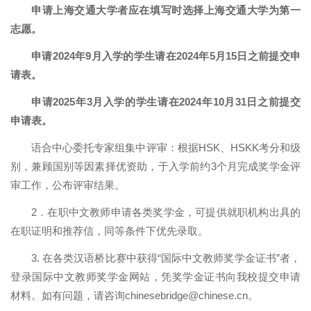
申请上海交通大学者应在填写时选择上海交通大学为第一
志愿。
申请
2024
年
9
月入学的学生请在
2024
年
5
月
15
日之前提交申
请表。
申请
2025
年
3
月入学的学生请在
2024
年
10
月
31
日之前提交
申请表。
语合中心委托专家组集中评审：根据
HSK
、
HSKK
考分和级
别，兼顾国别等因素择优资助，于入学前约
3
个月完成奖学金评
审工作，公布评审结果。
2
．在职中文教师申请各类奖学金，可提供就职机构出具的
在职证明和推荐信，同等条件下优先录取。
3.
在各类汉语桥比赛中获得“国际中文教师奖学金证书”者，
登录国际中文教师奖学金网站，凭奖学金证书向我校提交申请
材料。如有问题，请咨询
chinesebridge@chinese.cn
。