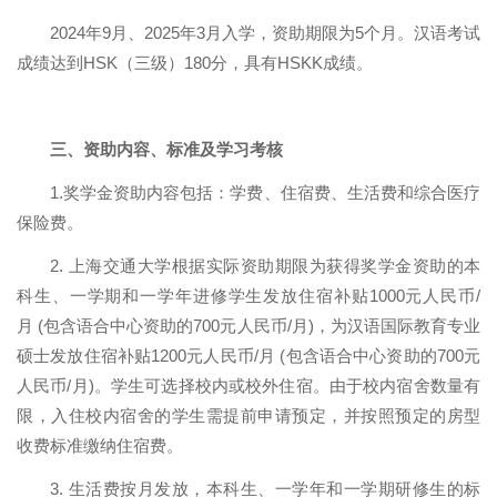
2024
年
9
月、
2025
年
3
月入学，资助期限为
5
个月。汉语考试
成绩达到
HSK
（三级）
180
分，具有
HSKK
成绩。
三、资助内容、标准及学习考核
1.
奖学金资助内容包括：学费、住宿费、生活费和综合医疗
保险费。
2.
上海交通大学根据实际资助期限为获得奖学金资助的本
科生、一学期和一学年进修学生发放住宿补贴
1000
元人民币
/
月
(
包含语合中心资助的
700
元人民币
/
月
)
，为汉语国际教育专业
硕士发放住宿补贴
1200
元人民币
/
月
(
包含语合中心资助的
700
元
人民币
/
月
)
。学生可选择校内或校外住宿。由于校内宿舍数量有
限，入住校内宿舍的学生需提前申请预定，并按照预定的房型
收费标准缴纳住宿费。
3.
生活费按月发放，本科生、一学年和一学期研修生的标