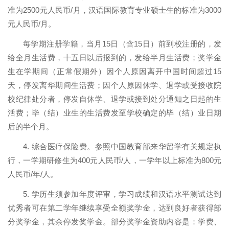
准为
2500
元人民币
/
月，汉语国际教育专业硕士生的标准为
3000
元人民币
/
月。
每学期注册学籍，当月
15
日（含
15
日）前到校注册的，发
给全月生活费，十五日以后报到的，发给半月生活费；奖学金
生在学期间（正常假期外）因个人原因离开中国时间超过
15
天，停发离华期间生活费；因个人原因休学、退学或受接收院
校纪律处分者，停发自休学、退学或接到处分通知之日起的生
活费；毕（结）业生的生活费发至学校确定的毕（结）业日期
后的半个月。
4.
综合医疗保险费。参照中国教育部来华留学有关规定执
行，一学期研修生为
400
元人民币
/
人，一学年以上标准为
800
元
人民币
/
年
/
人。
5.
学历生须参加年度评审，学习成绩和汉语水平测试达到
优秀者可在第二学年继续享受全额奖学金，达到良好者获得部
分奖学金，其余停发奖学金。部分奖学金资助内容是：学费、