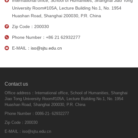
International office, School of Humanities, Shanghai Jiao Tong
University Room#105A, Lecture Building No.1, No. 1954
Huashan Road, Shanghai 200030, P.R. China
Zip Code：200030
Phone Number：+86 21 62932277
E-MAIL：
iso@sjtu.edu.cn
Contact us
Office address：International office, School of Humanities, Shanghai
Jiao Tong University Room#105A, Lecture Building No.1, No. 1954
Huashan Road, Shanghai 200030, P.R. China
Phone Number：0086-21- 62932277
Zip Code：200030
E-MAIL：
iso@sjtu.edu.cn