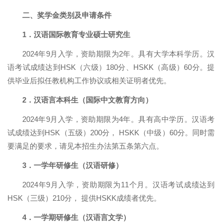
二、奖学金类别及申请条件
1
．汉语国际教育专业硕士研究生
2024
年
9
月入学，资助期限为
2
年。具有大学本科学历。汉
语考试成绩达到
HSK
（六级）
180
分、
HSKK
（高级）
60
分。提
供毕业后拟任教机构工作协议或相关证明者优先。
2
．汉语言本科生（国际中文教育方向）
2024
年
9
月入学，资助期限为
4
年。具有高中学历。汉语考
试成绩达到
HSK
（五级）
200
分，
HSKK
（中级）
60
分。同时需
要满足的要求，请见本招生办法第五条第六点。
3
．一学年研修生（汉语研修）
2024
年
9
月入学，资助期限为
11
个月。汉语考试成绩达到
HSK
（三级）
210
分， 提供
HSKK
成绩者优先。
4
．一学期研修生（汉语言文学）