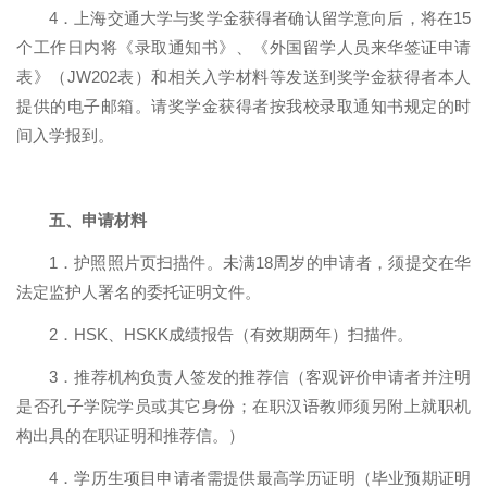
4
．上海交通大学与奖学金获得者确认留学意向后，将在
15
个工作日内将《录取通知书》、《外国留学人员来华签证申请
表》（
JW202
表）和相关入学材料等发送到奖学金获得者本人
提供的电子邮箱。请奖学金获得者按我校录取通知书规定的时
间入学报到。
五、申请材料
1
．护照照片页扫描件。未满
18
周岁的申请者，须提交在华
法定监护人署名的委托证明文件。
2
．
HSK
、
HSKK
成绩报告（有效期两年）扫描件。
3
．推荐机构负责人签发的推荐信（客观评价申请者并注明
是否孔子学院学员或其它身份；在职汉语教师须另附上就职机
构出具的在职证明和推荐信。）
4
．学历生项目申请者需提供最高学历证明（毕业预期证明